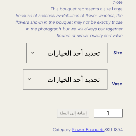
Note:
This bouquet represents a size Large
Because of seasonal availabilities of flower varieties, the
flowers shown in the bouquet may not be exactly those
in the photograph, but we will always put together
flowers of similar quality and value.
Size
Vase
ك
إضافة إلى السلة
م
ي
Category:
Flower Bouquets
SKU:
1854
ة