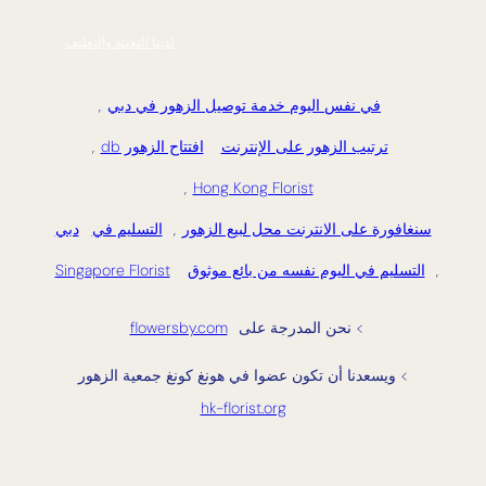
لدينا التعبئة والتغليف
في نفس اليوم خدمة توصيل الزهور في دبي
,
ترتيب الزهور على الإنترنت
افتتاح الزهور db
,
,
Hong Kong Florist
سنغافورة على الانترنت محل لبيع الزهور
,
التسليم في
دبي
,
التسليم في اليوم نفسه من بائع موثوق
Singapore Florist
> نحن المدرجة على
flowersby.com
> ويسعدنا أن تكون عضوا في هونغ كونغ جمعية الزهور
hk-florist.org