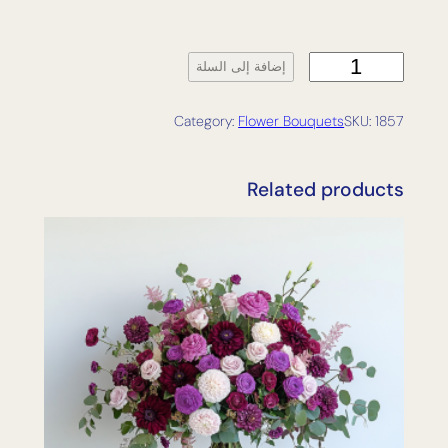
ك
إضافة إلى السلة
م
ي
Category:
Flower Bouquets
SKU:
1857
ة
B
l
Related products
a
z
e