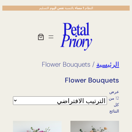
تخطى
النظام
1 مساء
بالنسبة
نفس اليوم
التسليم
إلى
المحتوى
الرئيسية
/ Flower Bouquets
Flower Bouquets
عرض
⁦12⁩ من
كل
النتائج