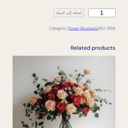
ك
إضافة إلى السلة
م
ي
Category:
Flower Bouquets
SKU:
1856
ة
G
l
Related products
e
a
m